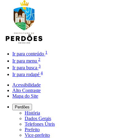
1
Ir para conteúdo
2
Ir para menu
3
Ir para busca
4
Ir para rodapé
Acessibilidade
Alto Contraste
Mapa do Site
Perdões
História
Dados Gerais
Telefones Úteis
Prefeito
Vice-prefeito