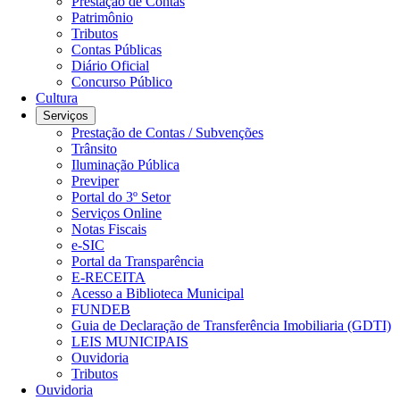
Prestação de Contas
Patrimônio
Tributos
Contas Públicas
Diário Oficial
Concurso Público
Cultura
Serviços
Prestação de Contas / Subvenções
Trânsito
Iluminação Pública
Previper
Portal do 3º Setor
Serviços Online
Notas Fiscais
e-SIC
Portal da Transparência
E-RECEITA
Acesso a Biblioteca Municipal
FUNDEB
Guia de Declaração de Transferência Imobiliaria (GDTI)
LEIS MUNICIPAIS
Ouvidoria
Tributos
Ouvidoria